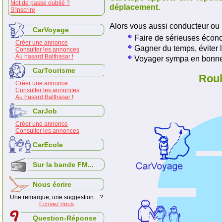
Mot de passe oublié ?
déplacement.
S'inscrire
Alors vous aussi conducteur ou 
CarVoyage
Faire de sérieuses écono
Créer une annonce
Gagner du temps, éviter l
Consulter les annonces
Au hasard Balthasar !
Voyager sympa en bonne
CarTourisme
Roul
Créer une annonce
Consulter les annonces
Au hasard Balthasar !
CarJob
Créer une annonce
Consulter les annonces
CarEcole
Sur la bande FM...
Nous écrire
Une remarque, une suggestion... ?
Ecrivez nous
Question-Réponse