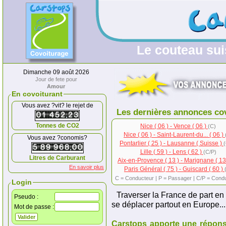
Le couteau sui
Dimanche 09 août 2026
Jour de fete pour
Amour
En covoiturant
Vous avez ?vit? le rejet de
Les dernières annonces co
Tonnes de CO2
Nice ( 06 ) - Vence ( 06 )
(C)
Nice ( 06 ) - Saint-Laurent-du... ( 06 )
Vous avez ?conomis?
Pontarlier ( 25 ) - Lausanne ( Suisse )
Lille ( 59 ) - Lens ( 62 )
(C/P)
Litres de Carburant
Aix-en-Provence ( 13 ) - Marignane ( 13
En savoir plus
Paris Général ( 75 ) - Guiscard ( 60 )
C = Conducteur | P = Passager | C/P = Cond
Login
Traverser la France de part en 
Pseudo :
se déplacer partout en Europe...
Mot de passe :
Carstops apporte une répons