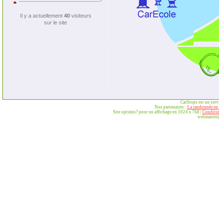
Il y a actuellement
40
visiteurs
sur le site
CarStops est un ser
Nos partenaires :
La randonnée en 
Site optimis? pour un affichage en 1024 x 768 |
Conditio
webmaster@