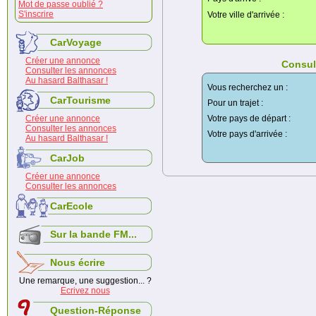
Mot de passe oublié ?
S'inscrire
Votre ville d'arrivée :
CarVoyage
Créer une annonce
Consul
Consulter les annonces
Au hasard Balthasar !
Vous recherchez un :
CarTourisme
Pour un trajet :
Créer une annonce
Votre pays de départ :
Consulter les annonces
Votre pays d'arrivée :
Au hasard Balthasar !
CarJob
Créer une annonce
Consulter les annonces
CarEcole
Sur la bande FM...
Nous écrire
Une remarque, une suggestion... ?
Ecrivez nous
Question-Réponse