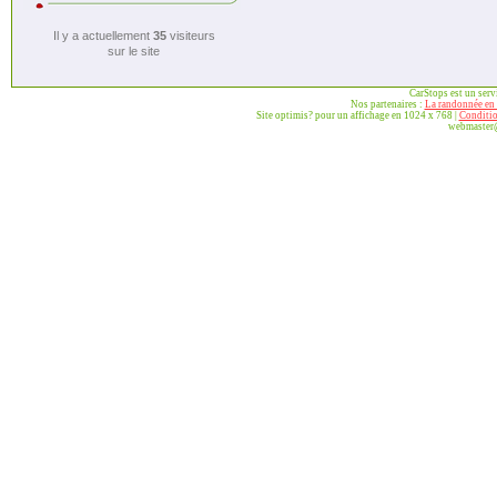
Il y a actuellement
35
visiteurs
sur le site
CarStops est un ser
Nos partenaires :
La randonnée en 
Site optimis? pour un affichage en 1024 x 768 |
Conditio
webmaster@