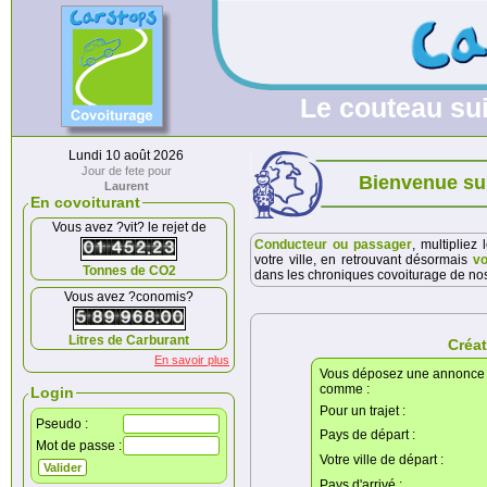
Le couteau su
Lundi 10 août 2026
Jour de fete pour
Bienvenue su
Laurent
En covoiturant
Vous avez ?vit? le rejet de
Conducteur ou passager
, multipliez
votre ville, en retrouvant désormais
vo
Tonnes de CO2
dans les chroniques covoiturage de n
Vous avez ?conomis?
Litres de Carburant
Créa
En savoir plus
Vous déposez une annonce
comme :
Login
Pour un trajet :
Pseudo :
Pays de départ :
Mot de passe :
Votre ville de départ :
Pays d'arrivé :