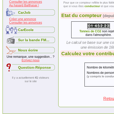
Consulter les annonces
Pour que ce compteur reflète le plus fidè
Au hasard Balthasar !
que si vous êtes
conducteur
et que vou
CarJob
Etat du compteur
(depui
Créer une annonce
Consulter les annonces
CarEcole
Tonnes de CO2
non reje
dans l'atmosphère.
Sur la bande FM...
Le calcul se base sur une 
une émission de 160
Nous écrire
Calculez votre contrib
Une remarque, une suggestion... ?
Ecrivez nous
Question-Réponse
Nombre de kilomètr
Nombres de personn
(y compris le condu
Il y a actuellement
41
visiteurs
sur le site
Retou