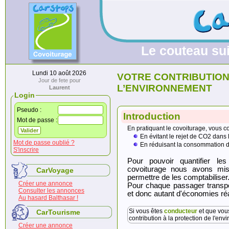
Le couteau su
Lundi 10 août 2026
VOTRE CONTRIBUTION
Jour de fete pour
L’ENVIRONNEMENT
Laurent
Login
Pseudo :
Introduction
Mot de passe :
En pratiquant le covoiturage, vous c
En évitant le rejet de CO2 dans
Mot de passe oublié ?
En réduisant la consommation d’
S'inscrire
Pour pouvoir quantifier le
covoiturage nous avons mi
CarVoyage
permettre de les comptabiliser
Créer une annonce
Pour chaque passager transpor
Consulter les annonces
et donc autant d'économies ré
Au hasard Balthasar !
Si vous êtes
conducteur
et que vous
CarTourisme
contribution à la protectio
Créer une annonce