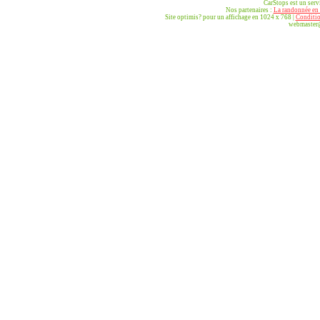
CarStops est un ser
Nos partenaires :
La randonnée en 
Site optimis? pour un affichage en 1024 x 768 |
Conditio
webmaster@