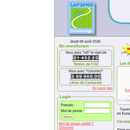
Jeudi 06 août 2026
En covoiturant
Vous avez ?vit? le rejet de
Les d
Tonnes de CO2
Vous avez ?conomis?
Litres de Carburant
En savoir plus
Por
Login
C = Con
Pseudo :
Traver
Mot de passe :
en Europ
Carstop
Mot de passe oublié ?
S'inscrire
Alors vo