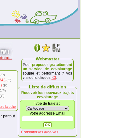
Webmaster
Pour
proposer gratuitement
un service de covoiturage
souple et performant ? vos
/P)
visiteurs, cliquez
ICI
.
34 )
(C)
 )
(P)
Liste de diffusion
C/P)
Recevoir les nouveaux trajets
(C)
covoiturage
Type de trajets :
Lire la suite
Votre addresse Email
r partout
Consulter les archives