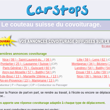
Le couteau suisse du covoiturage.
ernières annonces covoiturage
Nice ( 06 ) - Saint-Laurent-du... ( 06 )
Lille ( 59 ) - Lens ( 62 )
(P)
(C
Pontarlier ( 25 ) - Lausanne ( Suisse )
Montagnac ( 34 ) - Béziers ( 
(C/P)
Paris Général ( 75 ) - Guiscard ( 60 )
Landres ( 54 ) - Batilly ( 54
(P)
Ancy-sur-Moselle ( 57 ) - Batilly ( 54 )
Douai ( 59 ) - Lille ( 59 )
(P)
(
t-de-Bouc ( 13 ) - Marseille 10ème a... ( 13 )
Nice ( 06 ) - Vence ( 06 )
(P)
Aix-en-Provence ( 13 ) - Marignane ( 13 )
(P)
ducteur | P = Passager | C/P = Conducteur ou Passager
ser la France de part en part, se rendre au travail, à l'école ou encore se déplace
e...
s apporte une réponse covoiturage adaptée à chaque type de déplacement.
us aussi conducteur ou passager qui voulez :